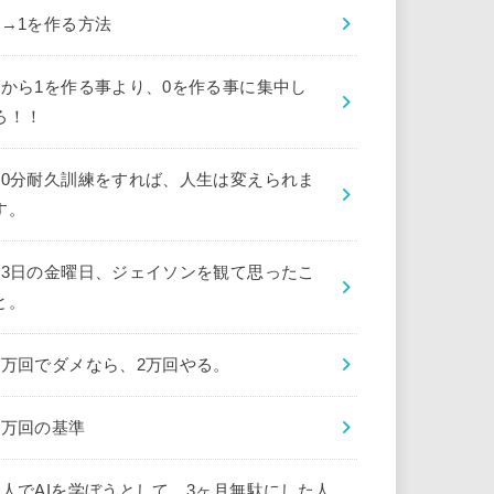
0→1を作る方法
0から1を作る事より、0を作る事に集中し
ろ！！
10分耐久訓練をすれば、人生は変えられま
す。
13日の金曜日、ジェイソンを観て思ったこ
と。
1万回でダメなら、2万回やる。
1万回の基準
1人でAIを学ぼうとして、3ヶ月無駄にした人