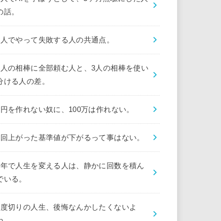
の話。
1人でやって失敗する人の共通点。
1人の相棒に全部頼む人と、3人の相棒を使い
分ける人の差。
1円を作れない奴に、100万は作れない。
1回上がった基準値が下がるって事はない。
1年で人生を変える人は、静かに回数を積ん
でいる。
1度切りの人生、後悔なんかしたくないよ
ね。