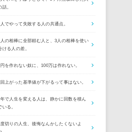
の話。
1人でやって失敗する人の共通点。
1人の相棒に全部頼む人と、3人の相棒を使い
分ける人の差。
1円を作れない奴に、100万は作れない。
1回上がった基準値が下がるって事はない。
1年で人生を変える人は、静かに回数を積ん
でいる。
1度切りの人生、後悔なんかしたくないよ
ね。