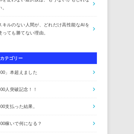
い。
スキルのない人間が、どれだけ高性能なAIを
使っても勝てない理由。
カテゴリー
000」本超えました
000人突破記念！！
000支払った結果。
000稼いで何になる？