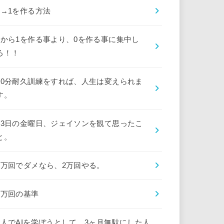
0→1を作る方法
0から1を作る事より、0を作る事に集中し
ろ！！
10分耐久訓練をすれば、人生は変えられま
す。
13日の金曜日、ジェイソンを観て思ったこ
と。
1万回でダメなら、2万回やる。
1万回の基準
1人でAIを学ぼうとして、3ヶ月無駄にした人