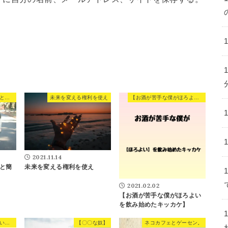
免許証の住所変更が以外と簡単だった話し
未来を変える権利を使え
【お酒が苦手な僕がほろよいを飲み始めたキッカケ】
2021.11.14
と簡
未来を変える権利を使え
2021.02.02
【お酒が苦手な僕がほろよい
を飲み始めたキッカケ】
何やってもうまく行かない人の特徴。
【〇〇な奴】
ネコカフェとゲーセン。