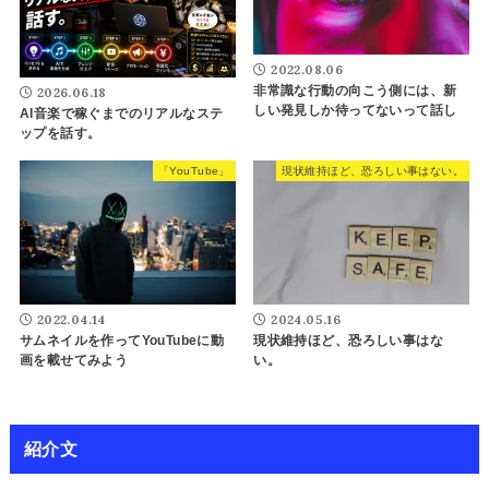
2022.08.06
非常識な行動の向こう側には、新
2026.06.18
しい発見しか待ってないって話し
AI音楽で稼ぐまでのリアルなステ
ップを話す。
「YouTube」
現状維持ほど、恐ろしい事はない。
2022.04.14
2024.05.16
サムネイルを作ってYouTubeに動
現状維持ほど、恐ろしい事はな
画を載せてみよう
い。
紹介文