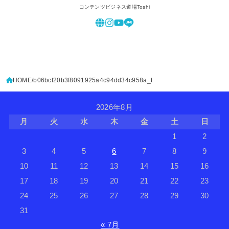
コンテンツビジネス道場Toshi
HOME
b06bcf20b3f8091925a4c94dd34c958a_t
2026年8月
月
火
水
木
金
土
日
1
2
3
4
5
6
7
8
9
10
11
12
13
14
15
16
17
18
19
20
21
22
23
24
25
26
27
28
29
30
31
« 7月