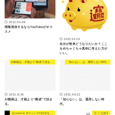
2022.04.06
情報発信するならYouTubeがオス
スメ
2022.10.30
自分が将来どうなりたいか？ここ
をめちゃくちゃ真剣に考えた方が
いい。
AI動画は、才能より“構成”で決まる。
「知らない」は、通用しない時代。
2025.11.18
2025.06.22
AI動画は、才能より“構成”で決ま
「知らない」は、通用しない時
る。
代。
【Lemino】ボクシングの試合を観た感想。
【〇〇な奴】