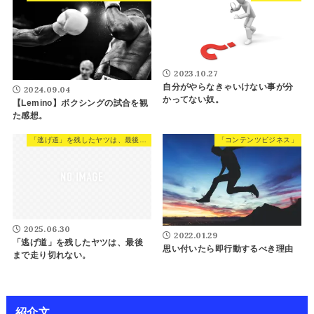
2023.10.27
自分がやらなきゃいけない事が分
2024.09.04
かってない奴。
【Lemino】ボクシングの試合を観
た感想。
「逃げ道」を残したヤツは、最後まで走り切れない。
「コンテンツビジネス」
2025.06.30
2022.01.29
「逃げ道」を残したヤツは、最後
思い付いたら即行動するべき理由
まで走り切れない。
紹介文