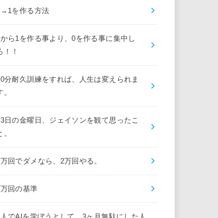
0→1を作る方法
0から1を作る事より、0を作る事に集中し
ろ！！
10分耐久訓練をすれば、人生は変えられま
す。
13日の金曜日、ジェイソンを観て思ったこ
と。
1万回でダメなら、2万回やる。
1万回の基準
1人でAIを学ぼうとして、3ヶ月無駄にした人