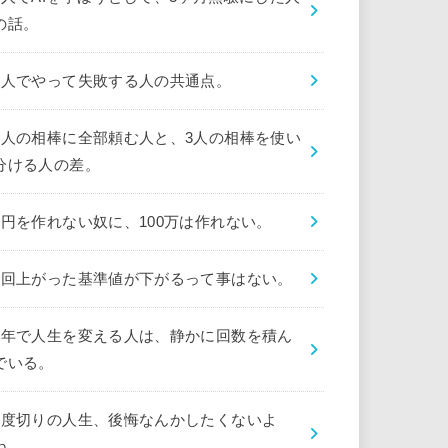
の話。
1人でやって失敗する人の共通点。
1人の相棒に全部頼む人と、3人の相棒を使い
分ける人の差。
1円を作れない奴に、100万は作れない。
1回上がった基準値が下がるって事はない。
1年で人生を変える人は、静かに回数を積ん
でいる。
1度切りの人生、後悔なんかしたくないよ
ね。