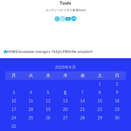
Toshi
コンテンツビジネス道場Toshi
HOME
anastase-maragos-7kEpUPB8vNk-unsplash
2026年8月
月
火
水
木
金
土
日
1
2
3
4
5
6
7
8
9
10
11
12
13
14
15
16
17
18
19
20
21
22
23
24
25
26
27
28
29
30
31