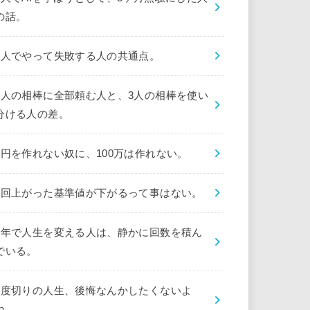
の話。
1人でやって失敗する人の共通点。
1人の相棒に全部頼む人と、3人の相棒を使い
分ける人の差。
1円を作れない奴に、100万は作れない。
1回上がった基準値が下がるって事はない。
1年で人生を変える人は、静かに回数を積ん
でいる。
1度切りの人生、後悔なんかしたくないよ
ね。