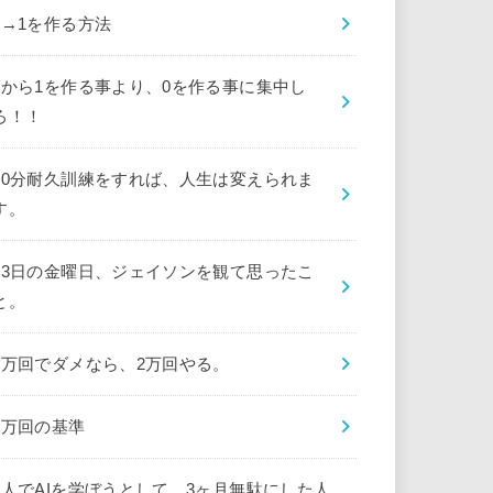
0→1を作る方法
0から1を作る事より、0を作る事に集中し
ろ！！
10分耐久訓練をすれば、人生は変えられま
す。
13日の金曜日、ジェイソンを観て思ったこ
と。
1万回でダメなら、2万回やる。
1万回の基準
1人でAIを学ぼうとして、3ヶ月無駄にした人