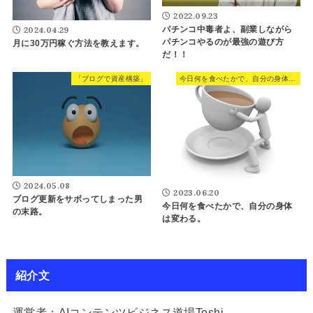
2022.09.23
パチンコ中毒者よ、副業しながら
2024.04.29
パチンコやるのが最強の遊び方
月に30万円稼ぐ方法を教えます。
だ！！
「ブログで資産構築」
今日何を食べたかで、自分の身体は変わる。
2024.05.08
2023.06.20
ブログ更新をサボってしまった男
今日何を食べたかで、自分の身体
の末路。
は変わる。
紹介文
運営者：AIコンテンツビジネス道場Toshi