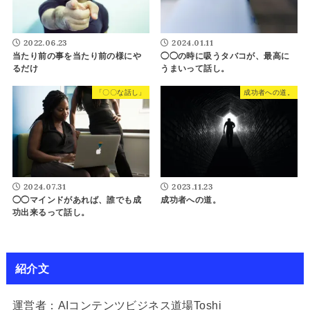
2022.06.23
2024.01.11
当たり前の事を当たり前の様にや
◯◯の時に吸うタバコが、最高に
るだけ
うまいって話し。
「〇〇な話し」
成功者への道。
2024.07.31
2023.11.23
◯◯マインドがあれば、誰でも成
成功者への道。
功出来るって話し。
紹介文
運営者：AIコンテンツビジネス道場Toshi