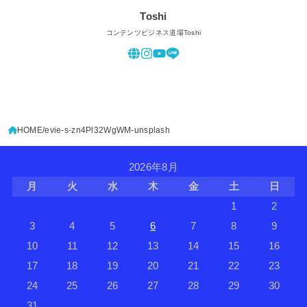
Toshi
コンテンツビジネス道場Toshi
HOME
evie-s-zn4Pl32WgWM-unsplash
2026年8月
月
火
水
木
金
土
日
1
2
3
4
5
6
7
8
9
10
11
12
13
14
15
16
17
18
19
20
21
22
23
24
25
26
27
28
29
30
31