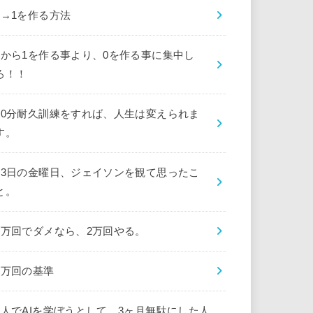
0→1を作る方法
0から1を作る事より、0を作る事に集中し
ろ！！
10分耐久訓練をすれば、人生は変えられま
す。
13日の金曜日、ジェイソンを観て思ったこ
と。
1万回でダメなら、2万回やる。
1万回の基準
1人でAIを学ぼうとして、3ヶ月無駄にした人