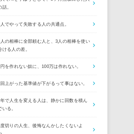
の話。
1人でやって失敗する人の共通点。
1人の相棒に全部頼む人と、3人の相棒を使い
分ける人の差。
1円を作れない奴に、100万は作れない。
1回上がった基準値が下がるって事はない。
1年で人生を変える人は、静かに回数を積ん
でいる。
1度切りの人生、後悔なんかしたくないよ
ね。