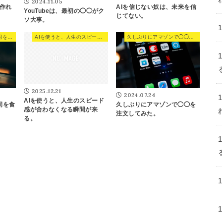
2024.11.05
作れ
AIを信じない奴は、未来を信
YouTubeは、最初の◯◯がク
じてない。
ソ大事。
明日は、3ヵ月ぶりに寿司を食う日。
AIを使うと、人生のスピード感が合わなくなる瞬間が来る。
久しぶりにアマゾンで◯◯を注文してみた。
2025.12.21
2024.07.24
AIを使うと、人生のスピード
司を食
久しぶりにアマゾンで◯◯を
感が合わなくなる瞬間が来
注文してみた。
る。