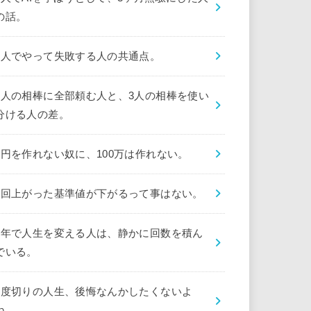
の話。
1人でやって失敗する人の共通点。
1人の相棒に全部頼む人と、3人の相棒を使い
分ける人の差。
1円を作れない奴に、100万は作れない。
1回上がった基準値が下がるって事はない。
1年で人生を変える人は、静かに回数を積ん
でいる。
1度切りの人生、後悔なんかしたくないよ
ね。