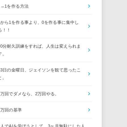
0→1を作る方法
0から1を作る事より、0を作る事に集中し
ろ！！
10分耐久訓練をすれば、人生は変えられま
す。
13日の金曜日、ジェイソンを観て思ったこ
と。
1万回でダメなら、2万回やる。
1万回の基準
1人でAIを学ぼうとして、3ヶ月無駄にした人