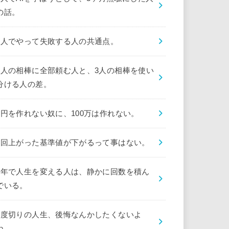
の話。
1人でやって失敗する人の共通点。
1人の相棒に全部頼む人と、3人の相棒を使い
分ける人の差。
1円を作れない奴に、100万は作れない。
1回上がった基準値が下がるって事はない。
1年で人生を変える人は、静かに回数を積ん
でいる。
1度切りの人生、後悔なんかしたくないよ
ね。