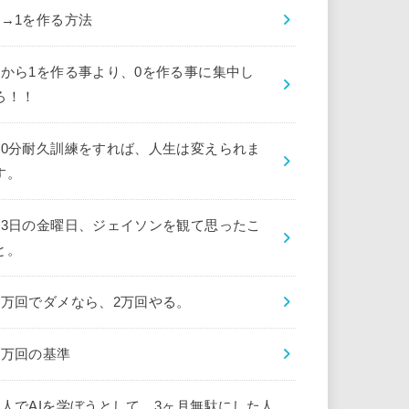
0→1を作る方法
0から1を作る事より、0を作る事に集中し
ろ！！
10分耐久訓練をすれば、人生は変えられま
す。
13日の金曜日、ジェイソンを観て思ったこ
と。
1万回でダメなら、2万回やる。
1万回の基準
1人でAIを学ぼうとして、3ヶ月無駄にした人