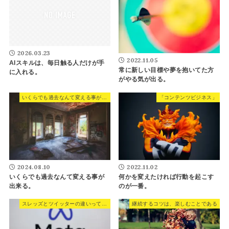
2026.03.23
2022.11.05
AIスキルは、毎日触る人だけが手
常に新しい目標や夢を抱いてた方
に入れる。
がやる気が出る。
いくらでも過去なんて変える事が出来る。
「コンテンツビジネス」
2024.08.10
2022.11.02
いくらでも過去なんて変える事が
何かを変えたければ行動を起こす
出来る。
のが一番。
スレッズとツイッターの違いってなんなの？
継続するコツは、楽しむことである