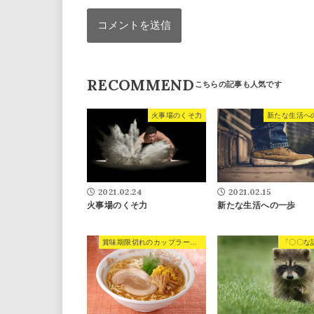
RECOMMEND
火事場のくそ力
新たな生活へ
2021.02.24
2021.02.15
火事場のくそ力
新たな生活への一歩
賞味期限切れのカップラーメンを食べちゃいました。
「〇〇な