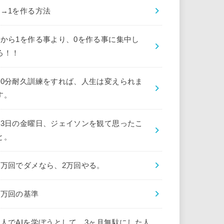
0→1を作る方法
0から1を作る事より、0を作る事に集中し
ろ！！
10分耐久訓練をすれば、人生は変えられま
す。
13日の金曜日、ジェイソンを観て思ったこ
と。
1万回でダメなら、2万回やる。
1万回の基準
1人でAIを学ぼうとして、3ヶ月無駄にした人