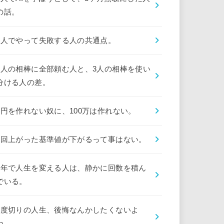
の話。
1人でやって失敗する人の共通点。
1人の相棒に全部頼む人と、3人の相棒を使い
分ける人の差。
1円を作れない奴に、100万は作れない。
1回上がった基準値が下がるって事はない。
1年で人生を変える人は、静かに回数を積ん
でいる。
1度切りの人生、後悔なんかしたくないよ
ね。