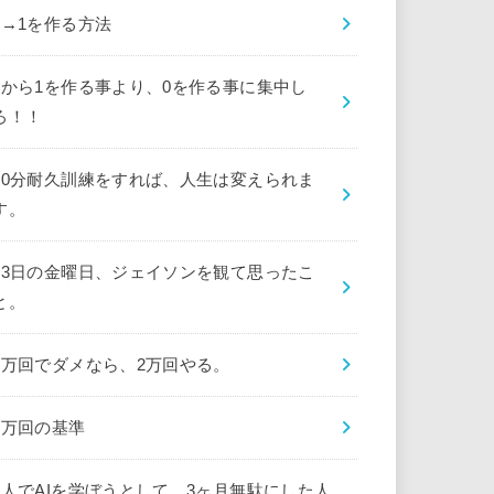
0→1を作る方法
0から1を作る事より、0を作る事に集中し
ろ！！
10分耐久訓練をすれば、人生は変えられま
す。
13日の金曜日、ジェイソンを観て思ったこ
と。
1万回でダメなら、2万回やる。
1万回の基準
1人でAIを学ぼうとして、3ヶ月無駄にした人