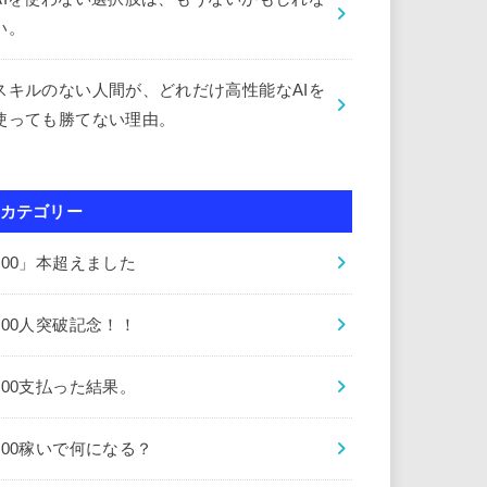
い。
スキルのない人間が、どれだけ高性能なAIを
使っても勝てない理由。
カテゴリー
000」本超えました
000人突破記念！！
000支払った結果。
000稼いで何になる？