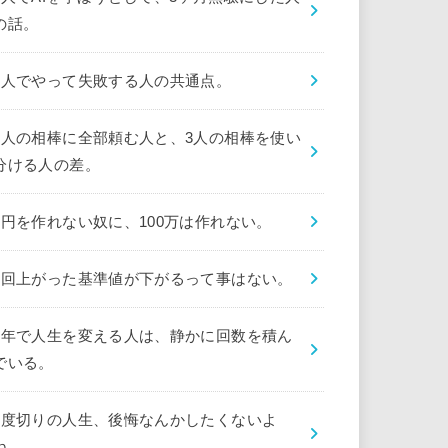
の話。
1人でやって失敗する人の共通点。
1人の相棒に全部頼む人と、3人の相棒を使い
分ける人の差。
1円を作れない奴に、100万は作れない。
1回上がった基準値が下がるって事はない。
1年で人生を変える人は、静かに回数を積ん
でいる。
1度切りの人生、後悔なんかしたくないよ
ね。