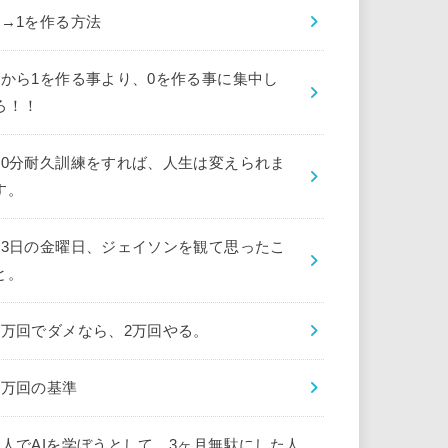
0→1を作る方法
0から1を作る事より、0を作る事に集中し
ろ！！
10分耐久訓練をすれば、人生は変えられま
す。
13日の金曜日、ジェイソンを観て思ったこ
と。
1万回でダメなら、2万回やる。
1万回の基準
1人でAIを学ぼうとして、3ヶ月無駄にした人