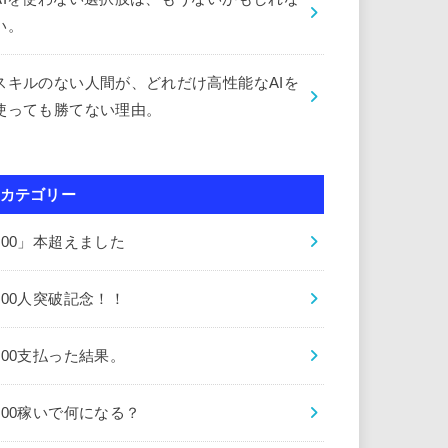
い。
スキルのない人間が、どれだけ高性能なAIを
使っても勝てない理由。
カテゴリー
000」本超えました
000人突破記念！！
000支払った結果。
000稼いで何になる？