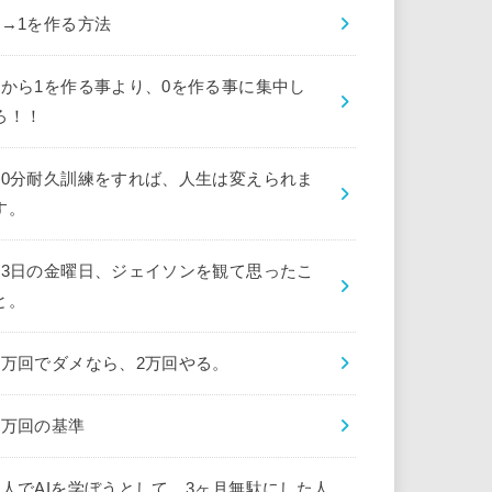
0→1を作る方法
0から1を作る事より、0を作る事に集中し
ろ！！
10分耐久訓練をすれば、人生は変えられま
す。
13日の金曜日、ジェイソンを観て思ったこ
と。
1万回でダメなら、2万回やる。
1万回の基準
1人でAIを学ぼうとして、3ヶ月無駄にした人