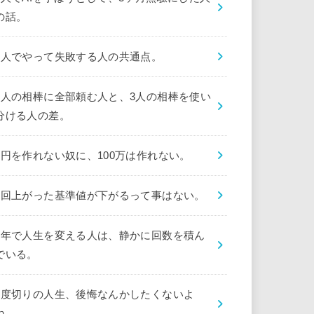
の話。
1人でやって失敗する人の共通点。
1人の相棒に全部頼む人と、3人の相棒を使い
分ける人の差。
1円を作れない奴に、100万は作れない。
1回上がった基準値が下がるって事はない。
1年で人生を変える人は、静かに回数を積ん
でいる。
1度切りの人生、後悔なんかしたくないよ
ね。