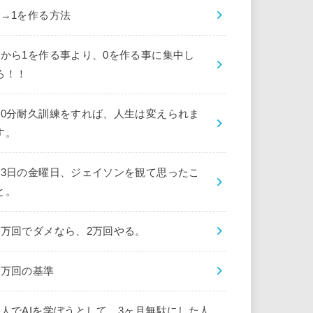
0→1を作る方法
0から1を作る事より、0を作る事に集中し
ろ！！
10分耐久訓練をすれば、人生は変えられま
す。
13日の金曜日、ジェイソンを観て思ったこ
と。
1万回でダメなら、2万回やる。
1万回の基準
1人でAIを学ぼうとして、3ヶ月無駄にした人