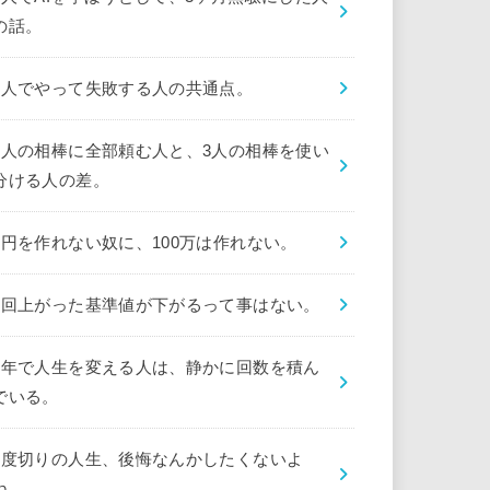
の話。
1人でやって失敗する人の共通点。
1人の相棒に全部頼む人と、3人の相棒を使い
分ける人の差。
1円を作れない奴に、100万は作れない。
1回上がった基準値が下がるって事はない。
1年で人生を変える人は、静かに回数を積ん
でいる。
1度切りの人生、後悔なんかしたくないよ
ね。