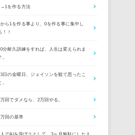
0→1を作る方法
0から1を作る事より、0を作る事に集中し
ろ！！
10分耐久訓練をすれば、人生は変えられま
す。
13日の金曜日、ジェイソンを観て思ったこ
と。
1万回でダメなら、2万回やる。
1万回の基準
1人でAIを学ぼうとして、3ヶ月無駄にした人