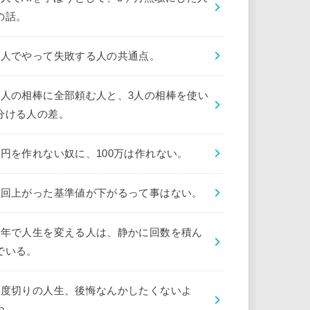
の話。
1人でやって失敗する人の共通点。
1人の相棒に全部頼む人と、3人の相棒を使い
分ける人の差。
1円を作れない奴に、100万は作れない。
1回上がった基準値が下がるって事はない。
1年で人生を変える人は、静かに回数を積ん
でいる。
1度切りの人生、後悔なんかしたくないよ
ね。