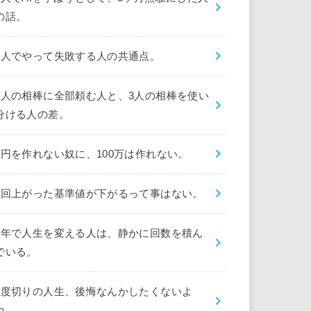
の話。
1人でやって失敗する人の共通点。
1人の相棒に全部頼む人と、3人の相棒を使い
分ける人の差。
1円を作れない奴に、100万は作れない。
1回上がった基準値が下がるって事はない。
1年で人生を変える人は、静かに回数を積ん
でいる。
1度切りの人生、後悔なんかしたくないよ
ね。