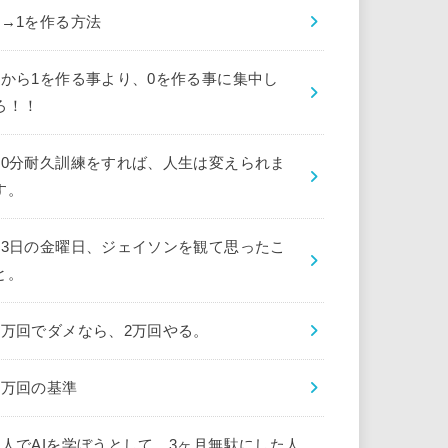
0→1を作る方法
0から1を作る事より、0を作る事に集中し
ろ！！
10分耐久訓練をすれば、人生は変えられま
す。
13日の金曜日、ジェイソンを観て思ったこ
と。
1万回でダメなら、2万回やる。
1万回の基準
1人でAIを学ぼうとして、3ヶ月無駄にした人