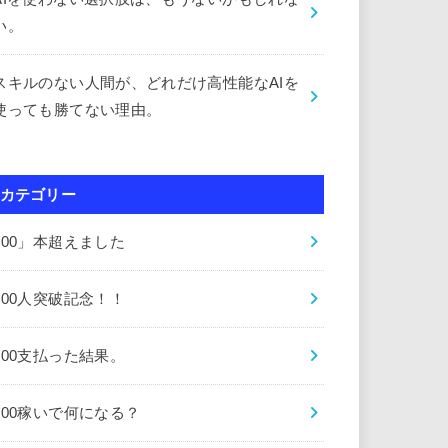
い。
スキルのない人間が、どれだけ高性能なAIを
使っても勝てない理由。
カテゴリー
000」本超えました
000人突破記念！！
000支払った結果。
000稼いで何になる？