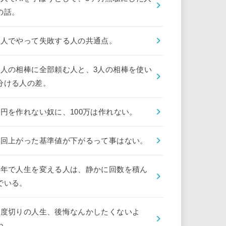
の話。
1人でやって失敗する人の共通点。
1人の相棒に全部頼む人と、3人の相棒を使い
分ける人の差。
1円を作れない奴に、100万は作れない。
1回上がった基準値が下がるって事はない。
1年で人生を変える人は、静かに回数を積ん
でいる。
1度切りの人生、後悔なんかしたくないよ
ね。