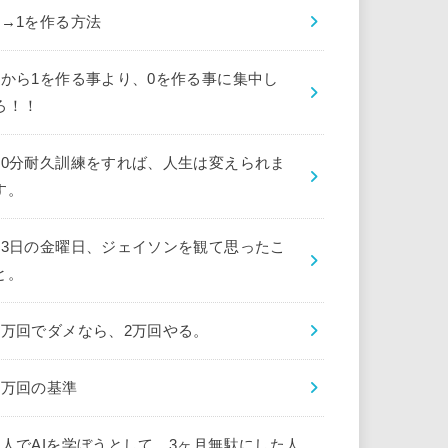
0→1を作る方法
0から1を作る事より、0を作る事に集中し
ろ！！
10分耐久訓練をすれば、人生は変えられま
す。
13日の金曜日、ジェイソンを観て思ったこ
と。
1万回でダメなら、2万回やる。
1万回の基準
1人でAIを学ぼうとして、3ヶ月無駄にした人