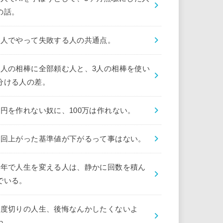
の話。
1人でやって失敗する人の共通点。
1人の相棒に全部頼む人と、3人の相棒を使い
分ける人の差。
1円を作れない奴に、100万は作れない。
1回上がった基準値が下がるって事はない。
1年で人生を変える人は、静かに回数を積ん
でいる。
1度切りの人生、後悔なんかしたくないよ
ね。