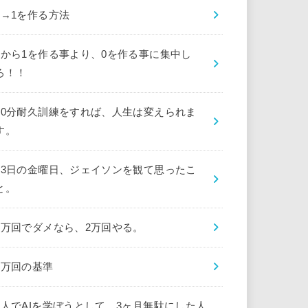
0→1を作る方法
0から1を作る事より、0を作る事に集中し
ろ！！
10分耐久訓練をすれば、人生は変えられま
す。
13日の金曜日、ジェイソンを観て思ったこ
と。
1万回でダメなら、2万回やる。
1万回の基準
1人でAIを学ぼうとして、3ヶ月無駄にした人