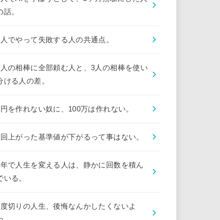
の話。
1人でやって失敗する人の共通点。
1人の相棒に全部頼む人と、3人の相棒を使い
分ける人の差。
1円を作れない奴に、100万は作れない。
1回上がった基準値が下がるって事はない。
1年で人生を変える人は、静かに回数を積ん
でいる。
1度切りの人生、後悔なんかしたくないよ
ね。