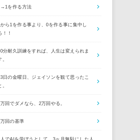
0→1を作る方法
0から1を作る事より、0を作る事に集中し
ろ！！
10分耐久訓練をすれば、人生は変えられま
す。
13日の金曜日、ジェイソンを観て思ったこ
と。
1万回でダメなら、2万回やる。
1万回の基準
1人でAIを学ぼうとして、3ヶ月無駄にした人