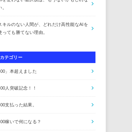
い。
スキルのない人間が、どれだけ高性能なAIを
使っても勝てない理由。
カテゴリー
000」本超えました
000人突破記念！！
000支払った結果。
000稼いで何になる？