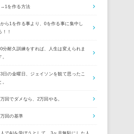
0→1を作る方法
0から1を作る事より、0を作る事に集中し
ろ！！
10分耐久訓練をすれば、人生は変えられま
す。
13日の金曜日、ジェイソンを観て思ったこ
と。
1万回でダメなら、2万回やる。
1万回の基準
1人でAIを学ぼうとして、3ヶ月無駄にした人