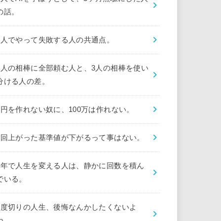
の話。
1人でやって失敗する人の共通点。
1人の相棒に全部頼む人と、3人の相棒を使い
分ける人の差。
1円を作れない奴に、100万は作れない。
1回上がった基準値が下がるって事はない。
1年で人生を変える人は、静かに回数を積ん
でいる。
1度切りの人生、後悔なんかしたくないよ
ね。