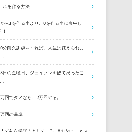
0→1を作る方法
0から1を作る事より、0を作る事に集中し
ろ！！
10分耐久訓練をすれば、人生は変えられま
す。
13日の金曜日、ジェイソンを観て思ったこ
と。
1万回でダメなら、2万回やる。
1万回の基準
1人でAIを学ぼうとして、3ヶ月無駄にした人