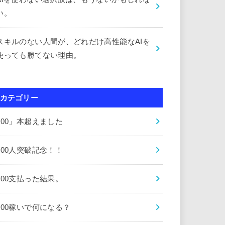
い。
スキルのない人間が、どれだけ高性能なAIを
使っても勝てない理由。
カテゴリー
000」本超えました
000人突破記念！！
000支払った結果。
000稼いで何になる？