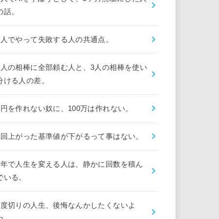
の話。
1人でやって失敗する人の共通点。
1人の相棒に全部頼む人と、3人の相棒を使い
分ける人の差。
1円を作れない奴に、100万は作れない。
1回上がった基準値が下がるって事はない。
1年で人生を変える人は、静かに回数を積ん
でいる。
1度切りの人生、後悔なんかしたくないよ
ね。