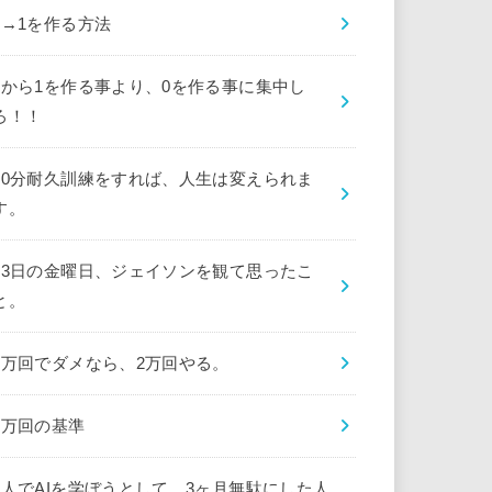
0→1を作る方法
0から1を作る事より、0を作る事に集中し
ろ！！
10分耐久訓練をすれば、人生は変えられま
す。
13日の金曜日、ジェイソンを観て思ったこ
と。
1万回でダメなら、2万回やる。
1万回の基準
1人でAIを学ぼうとして、3ヶ月無駄にした人