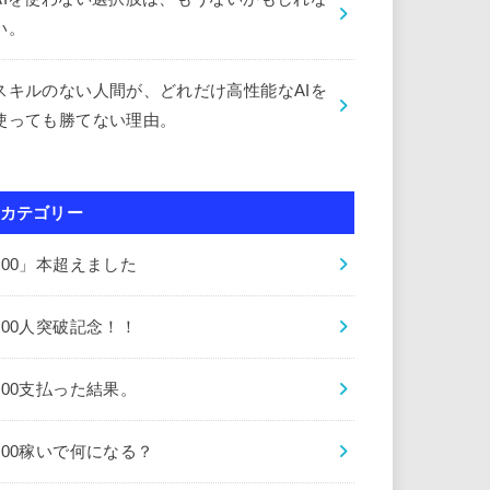
い。
スキルのない人間が、どれだけ高性能なAIを
使っても勝てない理由。
カテゴリー
000」本超えました
000人突破記念！！
000支払った結果。
000稼いで何になる？