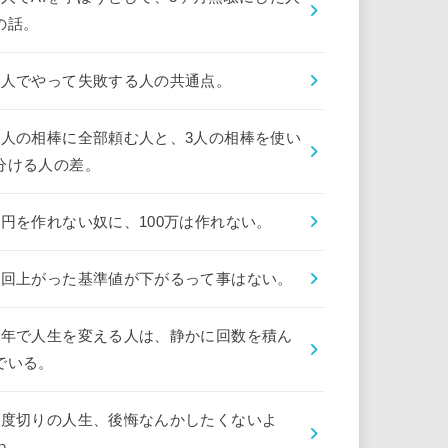
の話。
1人でやって失敗する人の共通点。
1人の相棒に全部頼む人と、3人の相棒を使い
分ける人の差。
1円を作れない奴に、100万は作れない。
1回上がった基準値が下がるって事はない。
1年で人生を変える人は、静かに回数を積ん
でいる。
1度切りの人生、後悔なんかしたくないよ
ね。