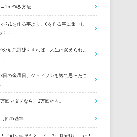
0→1を作る方法
0から1を作る事より、0を作る事に集中し
ろ！！
10分耐久訓練をすれば、人生は変えられま
す。
13日の金曜日、ジェイソンを観て思ったこ
と。
1万回でダメなら、2万回やる。
1万回の基準
1人でAIを学ぼうとして、3ヶ月無駄にした人