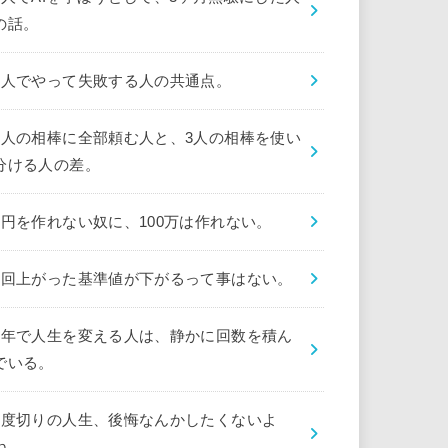
の話。
1人でやって失敗する人の共通点。
1人の相棒に全部頼む人と、3人の相棒を使い
分ける人の差。
1円を作れない奴に、100万は作れない。
1回上がった基準値が下がるって事はない。
1年で人生を変える人は、静かに回数を積ん
でいる。
1度切りの人生、後悔なんかしたくないよ
ね。