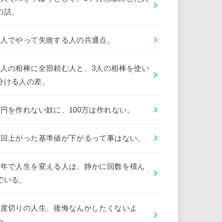
の話。
1人でやって失敗する人の共通点。
1人の相棒に全部頼む人と、3人の相棒を使い
分ける人の差。
1円を作れない奴に、100万は作れない。
1回上がった基準値が下がるって事はない。
1年で人生を変える人は、静かに回数を積ん
でいる。
1度切りの人生、後悔なんかしたくないよ
ね。