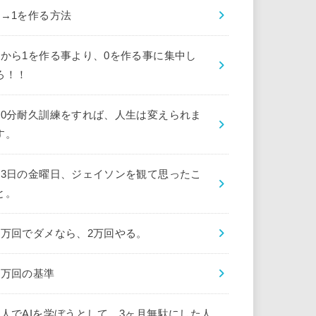
0→1を作る方法
0から1を作る事より、0を作る事に集中し
ろ！！
10分耐久訓練をすれば、人生は変えられま
す。
13日の金曜日、ジェイソンを観て思ったこ
と。
1万回でダメなら、2万回やる。
1万回の基準
1人でAIを学ぼうとして、3ヶ月無駄にした人