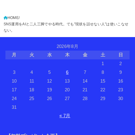
HOME
SNS運用をAIと二人三脚でやる時代。でも"現状を話せない人"は使いこなせ
ない。
2026年8月
月
火
水
木
金
土
日
1
2
3
4
5
6
7
8
9
10
11
12
13
14
15
16
17
18
19
20
21
22
23
24
25
26
27
28
29
30
31
« 7月