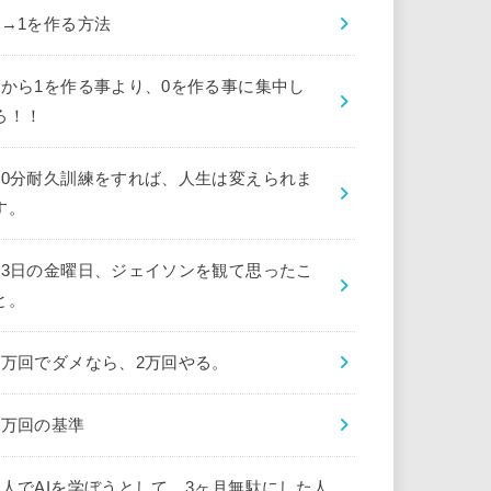
0→1を作る方法
0から1を作る事より、0を作る事に集中し
ろ！！
10分耐久訓練をすれば、人生は変えられま
す。
13日の金曜日、ジェイソンを観て思ったこ
と。
1万回でダメなら、2万回やる。
1万回の基準
1人でAIを学ぼうとして、3ヶ月無駄にした人