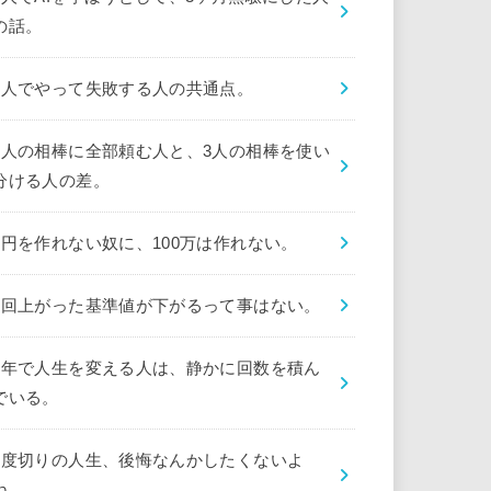
の話。
1人でやって失敗する人の共通点。
1人の相棒に全部頼む人と、3人の相棒を使い
分ける人の差。
1円を作れない奴に、100万は作れない。
1回上がった基準値が下がるって事はない。
1年で人生を変える人は、静かに回数を積ん
でいる。
1度切りの人生、後悔なんかしたくないよ
ね。