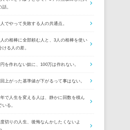
の話。
1人でやって失敗する人の共通点。
1人の相棒に全部頼む人と、3人の相棒を使い
分ける人の差。
1円を作れない奴に、100万は作れない。
1回上がった基準値が下がるって事はない。
1年で人生を変える人は、静かに回数を積ん
でいる。
1度切りの人生、後悔なんかしたくないよ
ね。