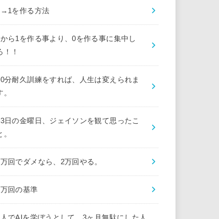
0→1を作る方法
0から1を作る事より、0を作る事に集中し
ろ！！
10分耐久訓練をすれば、人生は変えられま
す。
13日の金曜日、ジェイソンを観て思ったこ
と。
1万回でダメなら、2万回やる。
1万回の基準
1人でAIを学ぼうとして、3ヶ月無駄にした人