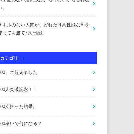
い。
スキルのない人間が、どれだけ高性能なAIを
使っても勝てない理由。
カテゴリー
000」本超えました
000人突破記念！！
000支払った結果。
000稼いで何になる？