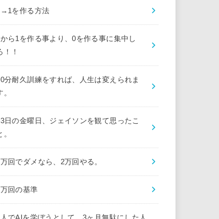
0→1を作る方法
0から1を作る事より、0を作る事に集中し
ろ！！
10分耐久訓練をすれば、人生は変えられま
す。
13日の金曜日、ジェイソンを観て思ったこ
と。
1万回でダメなら、2万回やる。
1万回の基準
1人でAIを学ぼうとして、3ヶ月無駄にした人