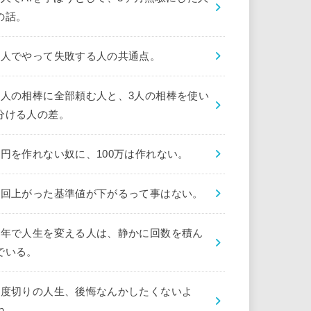
の話。
1人でやって失敗する人の共通点。
1人の相棒に全部頼む人と、3人の相棒を使い
分ける人の差。
1円を作れない奴に、100万は作れない。
1回上がった基準値が下がるって事はない。
1年で人生を変える人は、静かに回数を積ん
でいる。
1度切りの人生、後悔なんかしたくないよ
ね。