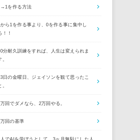
0→1を作る方法
0から1を作る事より、0を作る事に集中し
ろ！！
10分耐久訓練をすれば、人生は変えられま
す。
13日の金曜日、ジェイソンを観て思ったこ
と。
1万回でダメなら、2万回やる。
1万回の基準
1人でAIを学ぼうとして、3ヶ月無駄にした人