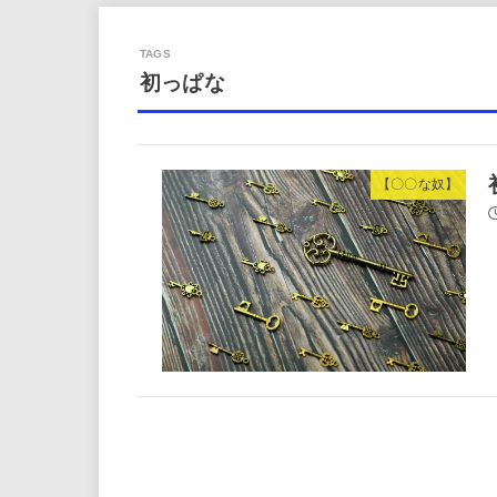
初っぱな
【〇〇な奴】