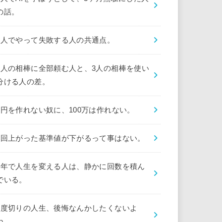
の話。
1人でやって失敗する人の共通点。
1人の相棒に全部頼む人と、3人の相棒を使い
分ける人の差。
1円を作れない奴に、100万は作れない。
1回上がった基準値が下がるって事はない。
1年で人生を変える人は、静かに回数を積ん
でいる。
1度切りの人生、後悔なんかしたくないよ
ね。