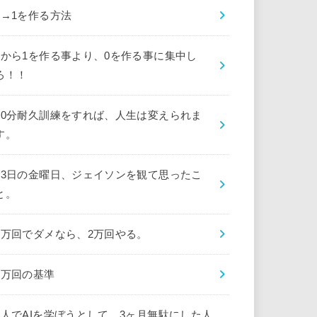
0→1を作る方法
0から1を作る事より、0を作る事に集中し
ろ！！
10分耐久訓練をすれば、人生は変えられま
す。
13日の金曜日、ジェイソンを観て思ったこ
と。
1万回でダメなら、2万回やる。
1万回の基準
1人でAIを学ぼうとして、3ヶ月無駄にした人