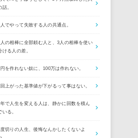
の話。
1人でやって失敗する人の共通点。
1人の相棒に全部頼む人と、3人の相棒を使い
分ける人の差。
1円を作れない奴に、100万は作れない。
1回上がった基準値が下がるって事はない。
1年で人生を変える人は、静かに回数を積ん
でいる。
1度切りの人生、後悔なんかしたくないよ
ね。