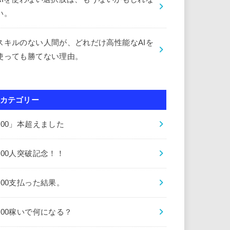
い。
スキルのない人間が、どれだけ高性能なAIを
使っても勝てない理由。
カテゴリー
000」本超えました
000人突破記念！！
000支払った結果。
000稼いで何になる？