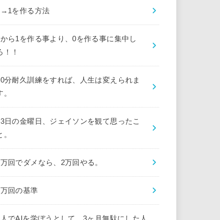
0→1を作る方法
0から1を作る事より、0を作る事に集中し
ろ！！
10分耐久訓練をすれば、人生は変えられま
す。
13日の金曜日、ジェイソンを観て思ったこ
と。
1万回でダメなら、2万回やる。
1万回の基準
1人でAIを学ぼうとして、3ヶ月無駄にした人