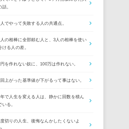
の話。
1人でやって失敗する人の共通点。
1人の相棒に全部頼む人と、3人の相棒を使い
分ける人の差。
1円を作れない奴に、100万は作れない。
1回上がった基準値が下がるって事はない。
1年で人生を変える人は、静かに回数を積ん
でいる。
1度切りの人生、後悔なんかしたくないよ
ね。