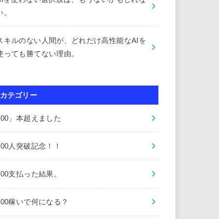
い。
スキルのない人間が、どれだけ高性能なAIを
使っても勝てない理由。
カテゴリー
000」本超えました
000人突破記念！！
000支払った結果。
000稼いで何になる？