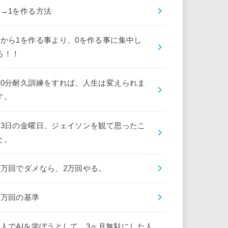
0→1を作る方法
0から1を作る事より、0を作る事に集中し
ろ！！
10分耐久訓練をすれば、人生は変えられま
す。
13日の金曜日、ジェイソンを観て思ったこ
と。
1万回でダメなら、2万回やる。
1万回の基準
1人でAIを学ぼうとして、3ヶ月無駄にした人