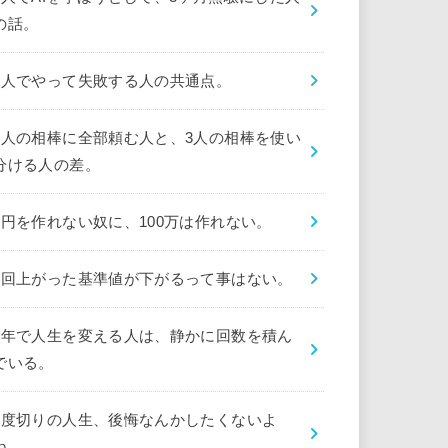
の話。
1人でやって失敗する人の共通点。
1人の相棒に全部頼む人と、3人の相棒を使い
分ける人の差。
1円を作れない奴に、100万は作れない。
1回上がった基準値が下がるって事はない。
1年で人生を変える人は、静かに回数を積ん
でいる。
1度切りの人生、後悔なんかしたくないよ
ね。