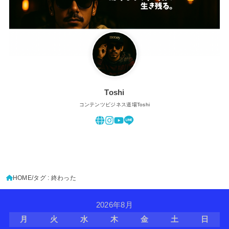
Toshi
コンテンツビジネス道場Toshi
HOME
タグ : 終わった
2026年8月
月
火
水
木
金
土
日