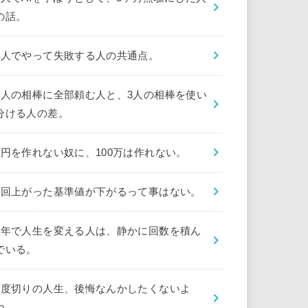
の話。
1人でやって失敗する人の共通点。
1人の相棒に全部頼む人と、3人の相棒を使い
分ける人の差。
1円を作れない奴に、100万は作れない。
1回上がった基準値が下がるって事はない。
1年で人生を変える人は、静かに回数を積ん
でいる。
1度切りの人生、後悔なんかしたくないよ
ね。