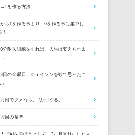
0→1を作る方法
0から1を作る事より、0を作る事に集中し
ろ！！
10分耐久訓練をすれば、人生は変えられま
す。
13日の金曜日、ジェイソンを観て思ったこ
と。
1万回でダメなら、2万回やる。
1万回の基準
1人でAIを学ぼうとして、3ヶ月無駄にした人