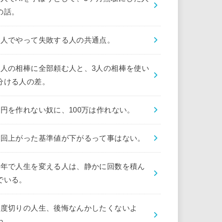
の話。
1人でやって失敗する人の共通点。
1人の相棒に全部頼む人と、3人の相棒を使い
分ける人の差。
1円を作れない奴に、100万は作れない。
1回上がった基準値が下がるって事はない。
1年で人生を変える人は、静かに回数を積ん
でいる。
1度切りの人生、後悔なんかしたくないよ
ね。