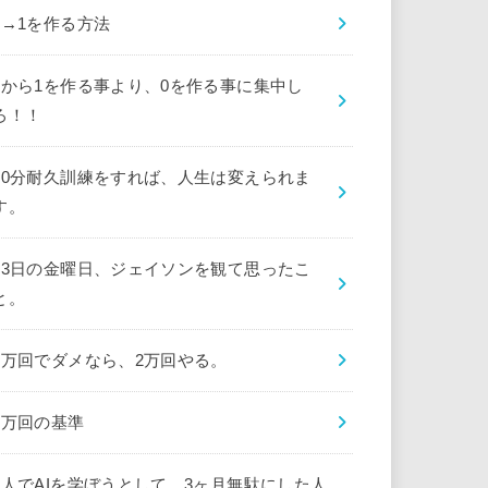
0→1を作る方法
0から1を作る事より、0を作る事に集中し
ろ！！
10分耐久訓練をすれば、人生は変えられま
す。
13日の金曜日、ジェイソンを観て思ったこ
と。
1万回でダメなら、2万回やる。
1万回の基準
1人でAIを学ぼうとして、3ヶ月無駄にした人