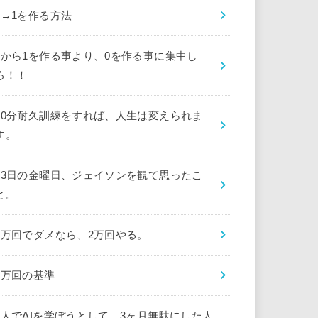
0→1を作る方法
0から1を作る事より、0を作る事に集中し
ろ！！
10分耐久訓練をすれば、人生は変えられま
す。
13日の金曜日、ジェイソンを観て思ったこ
と。
1万回でダメなら、2万回やる。
1万回の基準
1人でAIを学ぼうとして、3ヶ月無駄にした人