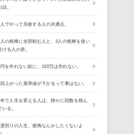
の話。
1人でやって失敗する人の共通点。
1人の相棒に全部頼む人と、3人の相棒を使い
分ける人の差。
1円を作れない奴に、100万は作れない。
1回上がった基準値が下がるって事はない。
1年で人生を変える人は、静かに回数を積ん
でいる。
1度切りの人生、後悔なんかしたくないよ
ね。