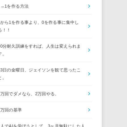
0→1を作る方法
0から1を作る事より、0を作る事に集中し
ろ！！
10分耐久訓練をすれば、人生は変えられま
す。
13日の金曜日、ジェイソンを観て思ったこ
と。
1万回でダメなら、2万回やる。
1万回の基準
1人でAIを学ぼうとして、3ヶ月無駄にした人