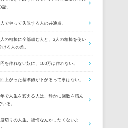
の話。
1人でやって失敗する人の共通点。
1人の相棒に全部頼む人と、3人の相棒を使い
分ける人の差。
1円を作れない奴に、100万は作れない。
1回上がった基準値が下がるって事はない。
1年で人生を変える人は、静かに回数を積ん
でいる。
1度切りの人生、後悔なんかしたくないよ
ね。