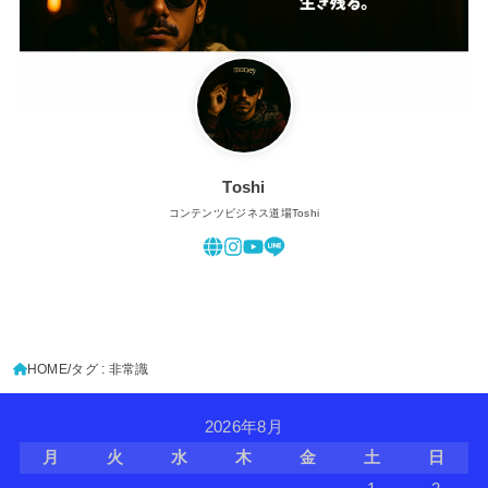
Toshi
コンテンツビジネス道場Toshi
HOME
タグ : 非常識
2026年8月
月
火
水
木
金
土
日