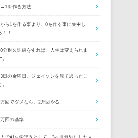
0→1を作る方法
0から1を作る事より、0を作る事に集中し
ろ！！
10分耐久訓練をすれば、人生は変えられま
す。
13日の金曜日、ジェイソンを観て思ったこ
と。
1万回でダメなら、2万回やる。
1万回の基準
1人でAIを学ぼうとして、3ヶ月無駄にした人