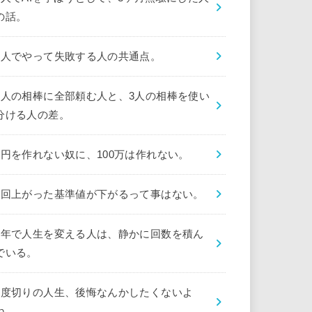
の話。
1人でやって失敗する人の共通点。
1人の相棒に全部頼む人と、3人の相棒を使い
分ける人の差。
1円を作れない奴に、100万は作れない。
1回上がった基準値が下がるって事はない。
1年で人生を変える人は、静かに回数を積ん
でいる。
1度切りの人生、後悔なんかしたくないよ
ね。