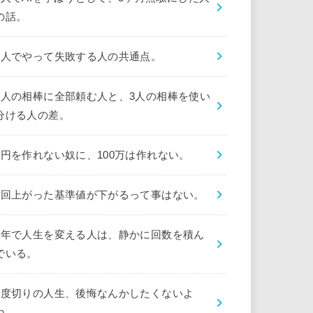
の話。
1人でやって失敗する人の共通点。
1人の相棒に全部頼む人と、3人の相棒を使い
分ける人の差。
1円を作れない奴に、100万は作れない。
1回上がった基準値が下がるって事はない。
1年で人生を変える人は、静かに回数を積ん
でいる。
1度切りの人生、後悔なんかしたくないよ
ね。