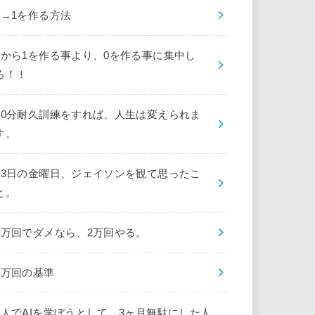
0→1を作る方法
0から1を作る事より、0を作る事に集中し
ろ！！
10分耐久訓練をすれば、人生は変えられま
す。
13日の金曜日、ジェイソンを観て思ったこ
と。
1万回でダメなら、2万回やる。
1万回の基準
1人でAIを学ぼうとして、3ヶ月無駄にした人