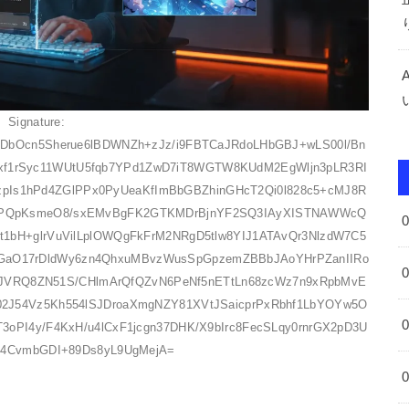
Signature:
DbOcn5Sherue6lBDWNZh+zJz/i9FBTCaJRdoLHbGBJ+wLS00l/Bn
xf1rSyc11WUtU5fqb7YPd1ZwD7iT8WGTW8KUdM2EgWljn3pLR3RI
pIs1hPd4ZGlPPx0PyUeaKfImBbGBZhinGHcT2Qi0l828c5+cMJ8R
3PQpKsmeO8/sxEMvBgFK2GTKMDrBjnYF2SQ3IAyXISTNAWWcQ
1bH+glrVuVilLplOWQgFkFrM2NRgD5tlw8YIJ1ATAvQr3NlzdW7C5
KGaO17rDldWy6zn4QhxuMBvzWusSpGpzemZBBbJAoYHrPZanIIRo
ljTJVRQ8ZN51S/CHlmArQfQZvN6PeNf5nETtLn68zcWz7n9xRpbMvE
2J54Vz5Kh554lSJDroaXmgNZY81XVtJSaicprPxRbhf1LbYOYw5O
3oPI4y/F4KxH/u4lCxF1jcgn37DHK/X9bIrc8FecSLqy0rnrGX2pD3U
p4CvmbGDI+89Ds8yL9UgMejA=