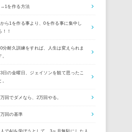
0→1を作る方法
0から1を作る事より、0を作る事に集中し
ろ！！
10分耐久訓練をすれば、人生は変えられま
す。
13日の金曜日、ジェイソンを観て思ったこ
と。
1万回でダメなら、2万回やる。
1万回の基準
1人でAIを学ぼうとして、3ヶ月無駄にした人