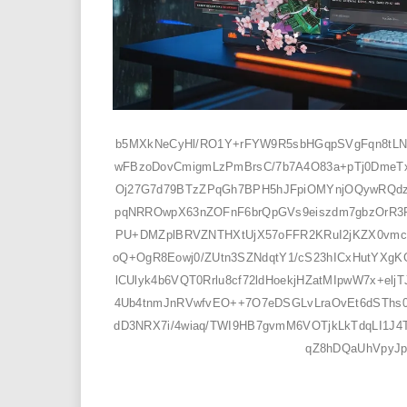
b5MXkNeCyHl/RO1Y+rFYW9R5sbHGqpSVgFqn8tLN
wFBzoDovCmigmLzPmBrsC/7b7A4O83a+pTj0DmeT
Oj27G7d79BTzZPqGh7BPH5hJFpiOMYnjOQywRQdz
pqNRROwpX63nZOFnF6brQpGVs9eiszdm7gbzOrR
PU+DMZplBRVZNTHXtUjX57oFFR2KRuI2jKZX0vmct
oQ+OgR8Eowj0/ZUtn3SZNdqtY1/cS23hICxHutYXg
lCUlyk4b6VQT0Rrlu8cf72ldHoekjHZatMIpwW7x+e
4Ub4tnmJnRVwfvEO++7O7eDSGLvLraOvEt6dSThs0
dD3NRX7i/4wiaq/TWI9HB7gvmM6VOTjkLkTdqLI1J4T
qZ8hDQaUhVpyJ