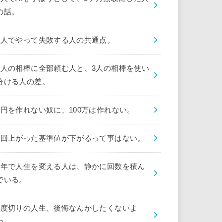
の話。
1人でやって失敗する人の共通点。
1人の相棒に全部頼む人と、3人の相棒を使い
分ける人の差。
1円を作れない奴に、100万は作れない。
1回上がった基準値が下がるって事はない。
1年で人生を変える人は、静かに回数を積ん
でいる。
1度切りの人生、後悔なんかしたくないよ
ね。