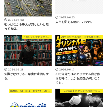
2025.06.23
2024.03.02
人生を変える物に、ハマれ。
初っぱなから答えが知りたいと思
ってる奴。
「コンテンツビジネス」
AIで自分だけのオリジナル曲が作れる時代。しかも楽器が弾けなくても。
2024.05.28
2026.06.17
知識がなけりゃ、確実に遠回りす
AIで自分だけのオリジナル曲が作
る。
れる時代。しかも楽器が弾けなく
ても。
BOOK・OFFには、お宝がいっぱい。
【Lemino】ボクシングの試合を観た感想。