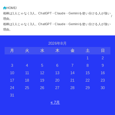
HOME
相棒は1人じゃなく3人。ChatGPT・Claude・Geminiを使い分ける人が強い
理由。
相棒は1人じゃなく3人。ChatGPT・Claude・Geminiを使い分ける人が強い
理由。
2026年8月
月
火
水
木
金
土
日
1
2
3
4
5
6
7
8
9
10
11
12
13
14
15
16
17
18
19
20
21
22
23
24
25
26
27
28
29
30
31
« 7月