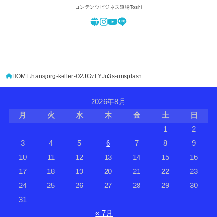
コンテンツビジネス道場Toshi
HOME
hansjorg-keller-O2JGvTYJu3s-unsplash
2026年8月
月
火
水
木
金
土
日
1
2
3
4
5
6
7
8
9
10
11
12
13
14
15
16
17
18
19
20
21
22
23
24
25
26
27
28
29
30
31
« 7月