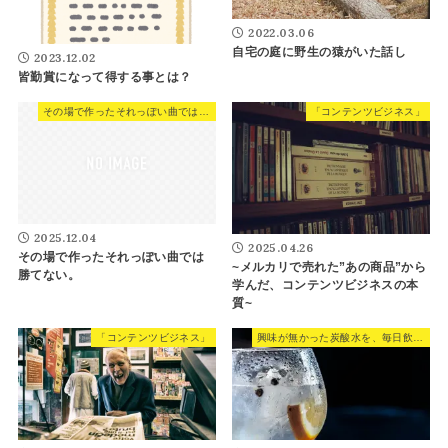
2022.03.06
自宅の庭に野生の猿がいた話し
2023.12.02
皆勤賞になって得する事とは？
その場で作ったそれっぽい曲では勝てない。
「コンテンツビジネス」
2025.12.04
2025.04.26
その場で作ったそれっぽい曲では
~メルカリで売れた”あの商品”から
勝てない。
学んだ、コンテンツビジネスの本
質~
「コンテンツビジネス」
興味が無かった炭酸水を、毎日飲んでる理由。